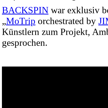
BACKSPIN
war exklusiv b
„
MoTrip
orchestrated by
J
Künstlern zum Projekt, Am
gesprochen.